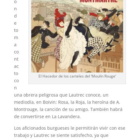
o
n
d
e
to
m
a
co
nt
ac
to
El Hacedor de los carteles del ‘Moulín Rouge’
co
n
una obrera peligrosa que Lautrec conoce, un
mediodía, en Boivin: Rosa, la Roja, la heroína de A.
Montrouge, la canción de su amigo. También habrá
de convertirse en La Lavandera.
Los aficionados burgueses le permitirán vivir con ese
trabajo y Lautrec se siente satisfecho, ya que