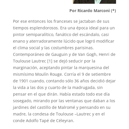
p
m
s
k
Por Ricardo Marconi (*)
t
Por ese entonces los franceses se jactaban de sus
tiempos esplendorosos. Era una época ideal para un
pintor semiparalítico, fanático del escándalo, casi
enano y aterradoramente lúcido que logró modificar
el clima social y las costumbres parisinas.
Contemporáneo de Gauguin y de Van Gogh, Henri de
Toulouse Lautrec [1] se dejó seducir por la
marginación, aceptando pintar la marquesina del
mismísimo Moulín Rouge. Corría el 9 de setiembre
de 1901 cuando, contando sólo 36 años decidió dejar
la vida a las dos y cuarto de la madrugada, sin
pensar en el que dirán. Había estado todo ese día
sosegado, mirando por las ventanas que daban a los
jardines del castillo de Malromé y pensando en su
madre, la condesa de Toulouse –Lautrec y en el
conde Adolfo Tapé de Céleyran.