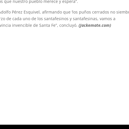
dos que nuestro pueblo merece y espera”.
Adolfo Pérez Esquivel, afirmando que ‘los puños cerrados no siembr
rzo de cada uno de los santafesinos y santafesinas, vamos a
incia invencible de Santa Fe”, concluyó.
(Jackemate.com)