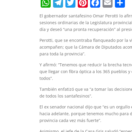
W
T
T
P
F
E
S
El gobernador santafesino Omar Perotti lo afi
h
e
w
i
a
m
h
sesiones ordinarias de la Legislatura provincia
día y deseó “una pronta recuperación” al pres
a
l
i
n
c
a
a
Perotti, que se encontraba flanqueado por la v
t
e
t
t
e
i
r
acompañen; que la Cámara de Diputados acomp
s
g
t
e
b
l
e
para toda la provincia”.
A
r
e
r
o
Y afirmó: “Tenemos que reducir la brecha tec
que llegar con fibra óptica a los 365 pueblos 
p
a
r
e
o
todos”.
p
m
s
k
También enfatizó que va “a tomar las decision
t
de todos los santafesinos”.
El ex senador nacional dijo que “es un orgullo
hacia adelante, porque tenemos mucho para de
provincia cada vez más fuerte”.
Asimismo, el jefe de la Casa Gris saludó “espe