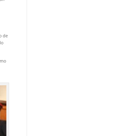
o de
do
omo