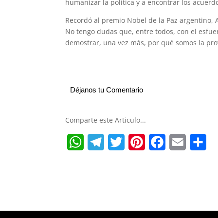
humanizar la política y a encontrar los acuer
Recordó al premio Nobel de la Paz argentino, 
No tengo dudas que, entre todos, con el esfue
demostrar, una vez más, por qué somos la prov
Déjanos tu Comentario
Comparte este Articulo...
W
T
T
P
F
E
S
h
e
w
i
a
m
h
a
l
i
n
c
a
a
t
e
t
t
e
i
r