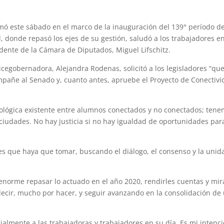
rmó este sábado en el marco de la inauguración del 139° período d
l, donde repasó los ejes de su gestión, saludó a los trabajadores e
idente de la Cámara de Diputados, Miguel Lifschitz.
icegobernadora, Alejandra Rodenas, solicitó a los legisladores “qu
añe al Senado y, cuanto antes, apruebe el Proyecto de Conectivi
nológica existente entre alumnos conectados y no conectados; ten
y ciudades. No hay justicia si no hay igualdad de oportunidades par
es que haya que tomar, buscando el diálogo, el consenso y la unid
 enorme repasar lo actuado en el año 2020, rendirles cuentas y mir
cir, mucho por hacer, y seguir avanzando en la consolidación de
cialmente a las trabajadoras y trabajadores en su día. Es mi intenc