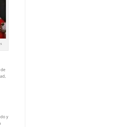
as
 de
dad,
ado y
a