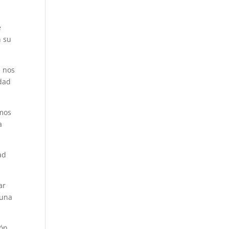
e
n su
e nos
dad
emos
a
ad
ar
 una
ión