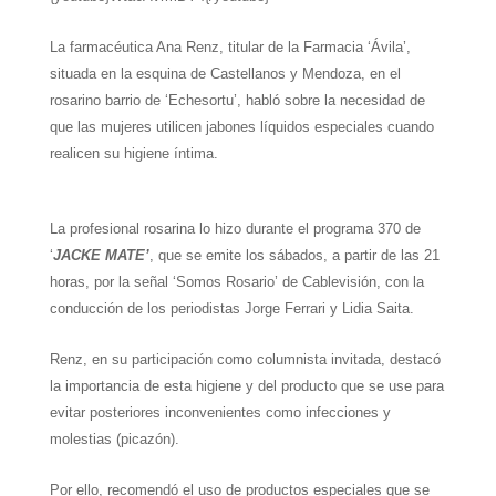
h
e
w
i
a
m
h
La farmacéutica Ana Renz, titular de
la Farmacia
‘Ávila’,
a
l
i
n
c
a
a
situada en la esquina de Castellanos y Mendoza, en el
t
e
t
t
e
i
r
rosarino barrio de ‘Echesortu’, habló sobre la necesidad de
que las mujeres utilicen jabones líquidos especiales cuando
s
g
t
e
b
l
e
realicen su higiene íntima.
A
r
e
r
o
p
a
r
e
o
La profesional rosarina lo hizo durante el programa 370 de
p
m
s
k
‘
JACKE MATE’
, que se emite los sábados, a partir de las 21
t
horas, por la señal ‘Somos Rosario’ de Cablevisión, con la
conducción de los periodistas Jorge Ferrari y Lidia Saita.
Renz, en su participación como columnista invitada, destacó
la importancia de esta higiene y del producto que se use para
evitar posteriores inconvenientes como infecciones y
molestias (picazón).
Por ello, recomendó el uso de productos especiales que se