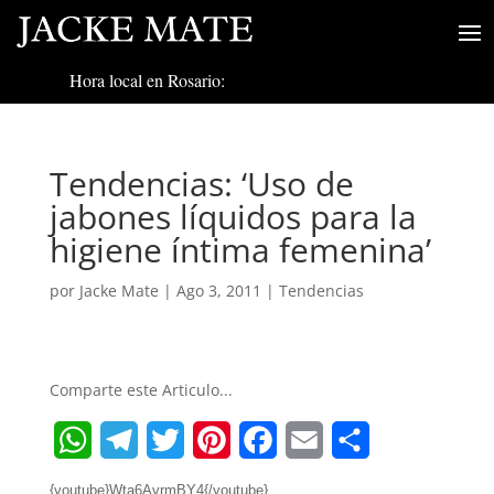
Hora local en Rosario:
Tendencias: ‘Uso de
jabones líquidos para la
higiene íntima femenina’
por
Jacke Mate
|
Ago 3, 2011
|
Tendencias
Comparte este Articulo...
W
T
T
P
F
E
S
{youtube}Wta6AvrmBY4{/youtube}