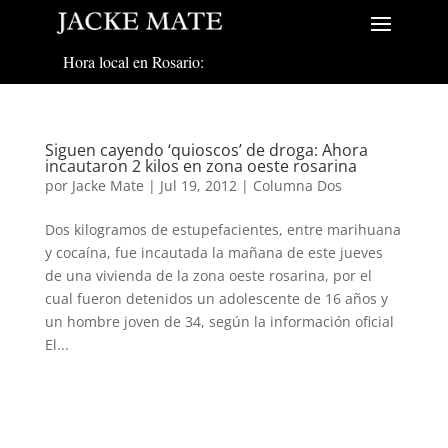
Hora local en Rosario:
Siguen cayendo ‘quioscos’ de droga: Ahora
incautaron 2 kilos en zona oeste rosarina
por
Jacke Mate
|
Jul 19, 2012
|
Columna Dos
Dos kilogramos de estupefacientes, entre marihuana
y cocaína, fue incautada la mañana de este jueves
de una vivienda de la zona oeste rosarina, por el
cual fueron detenidos un adolescente de 16 años y
un hombre joven de 34, según la información oficial
El...