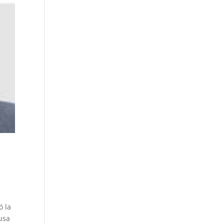
ó la
usa