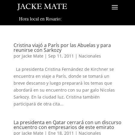
Hora local en Rosario:
Cristina viajó a París por las Abuelas y para
reunirse con Sarkozy
por
Jacke Mate
|
Sep 11, 2011
|
Nacionales
La presidenta Cristina Fernández de Kirchner se
encuentra en viaje a París, donde se tomará un
breve descanso y luego preparará los temas que
abordará en su encuentro con su par galo Nicolas
Sarkozy. En la ciudad luz, Cristina también
participará de otra cita...
La presidenta en Qatar cerrará con un discurso
encuentro con empresarios de este emirato
por
Jacke Mate
|
Ene 18, 2011
|
Nacionales