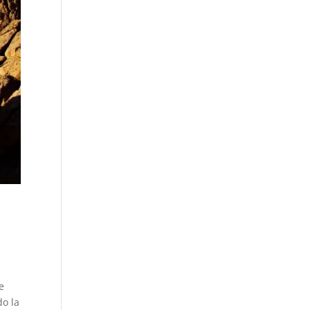
e
do la