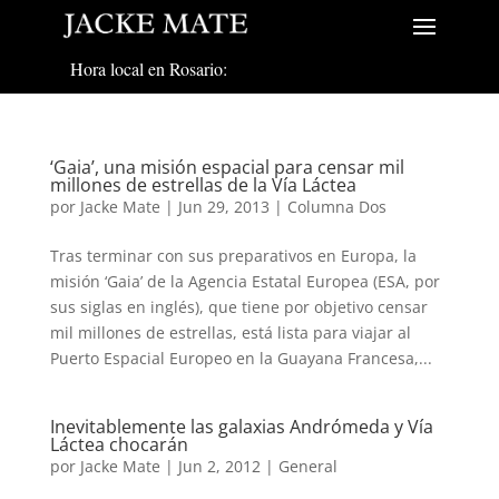
Hora local en Rosario:
‘Gaia’, una misión espacial para censar mil
millones de estrellas de la Vía Láctea
por
Jacke Mate
|
Jun 29, 2013
|
Columna Dos
Tras terminar con sus preparativos en Europa, la
misión ‘Gaia’ de la Agencia Estatal Europea (ESA, por
sus siglas en inglés), que tiene por objetivo censar
mil millones de estrellas, está lista para viajar al
Puerto Espacial Europeo en la Guayana Francesa,...
Inevitablemente las galaxias Andrómeda y Vía
Láctea chocarán
por
Jacke Mate
|
Jun 2, 2012
|
General