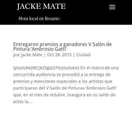
Hora local en Rosario:
Entregaron premios a ganadores V Salón de
Pintura ‘Ambrosio Gatti’
por
Jacke Mate
|
Oct 28, 2015
|
Ciudad
{youtube}WCJk2SgqO7I{/youtube} En el marco de una
concurrida audiencia se procedió a la entrega de
premios y menciones especiales a los artistas que
participaron del V Salón de Pinturas ‘Ambrosio Gatti’
que, en el mes de octubre, inaugura en su salón de
actos la...