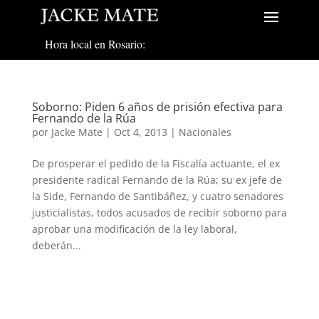
Hora local en Rosario:
Soborno: Piden 6 años de prisión efectiva para
Fernando de la Rúa
por
Jacke Mate
|
Oct 4, 2013
|
Nacionales
De prosperar el pedido de la Fiscalía actuante, el ex
presidente radical Fernando de la Rúa; su ex jefe de
la Side, Fernando de Santibáñez, y cuatro senadores
justicialistas, todos acusados de recibir soborno para
aprobar una modificación de la ley laboral,
deberán...