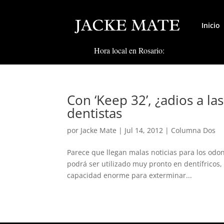
Inicio
Hora local en Rosario:
Con ‘Keep 32’, ¿adios a la
dentistas
por
Jacke Mate
|
Jul 14, 2012
|
Columna Dos
Parece que llegan malas noticias para los odo
podrá ser utilizado muy pronto en dentífricos, 
capacidad enorme para exterminar...