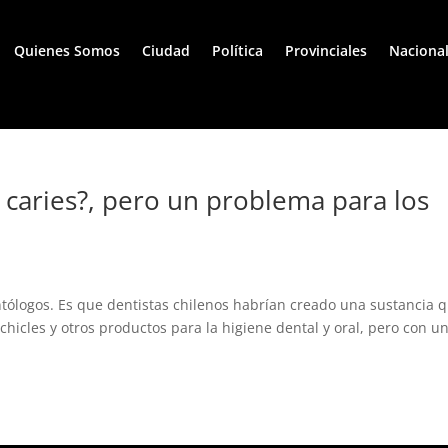
Quienes Somos
Ciudad
Política
Provinciales
Naciona
s caries?, pero un problema para los
ntólogos. Es que dentistas chilenos habrían creado una sustancia 
chicles y otros productos para la higiene dental y oral, pero con u