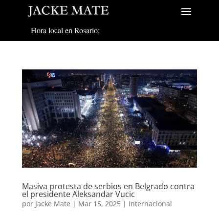
Hora local en Rosario:
Masiva protesta de serbios en Belgrado contra
el presidente Aleksandar Vucic
por
Jacke Mate
|
Mar 15, 2025
|
Internacional