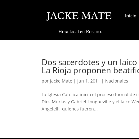
Inicio
Hora local en Rosario:
Dos sacerdotes y un laico
La Rioja proponen beatifi
por
Jacke Mate
|
Jun 1, 2011
|
Nacionales
La Iglesia Católica inició el proceso formal de 
Dios Murias y Gabriel Longueville y el laico W
Angelelli, quienes fueron...