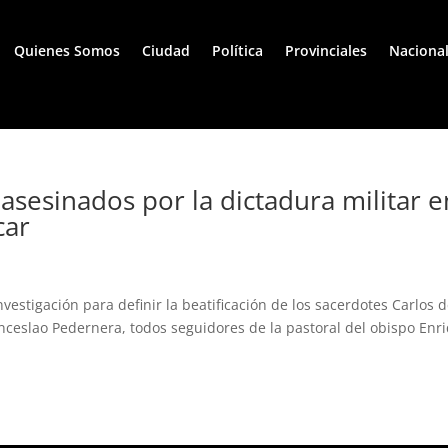
Quienes Somos
Ciudad
Política
Provinciales
Naciona
 asesinados por la dictadura militar e
car
investigación para definir la beatificación de los sacerdotes Carlos 
enceslao Pedernera, todos seguidores de la pastoral del obispo Enr