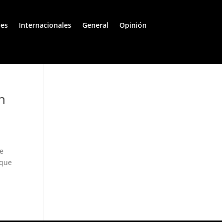
les
Internacionales
General
Opinión
n
de
ique