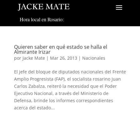
Hora local en Rosario:
Quieren saber en qué estado se halla el
Almirante Irizar
por
Jacke Mate
|
Mar 26, 2013
|
Nacionales
El jefe del bloque de diputados nacionales del Frente
Amplio Progresista (FAP), el socialista rosarino Juan
Carlos Zabalza, reiteró la necesidad que el Poder
Ejecutivo Nacional, a través del Ministerio de
Defensa, brinde los informes correspondientes
acerca del estado...