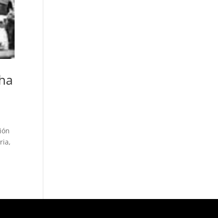
cha
ión
ria,