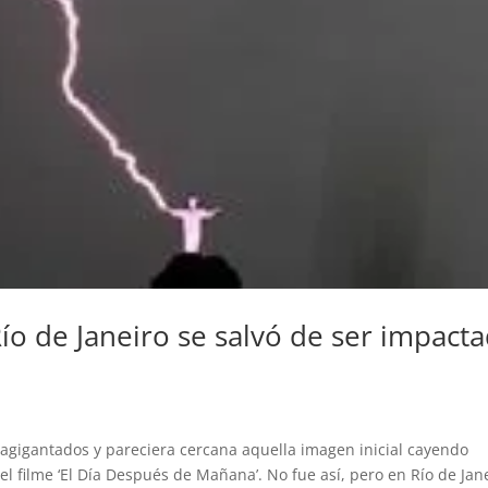
Río de Janeiro se salvó de ser impact
 agigantados y pareciera cercana aquella imagen inicial cayendo
l filme ‘El Día Después de Mañana’. No fue así, pero en Río de Jane