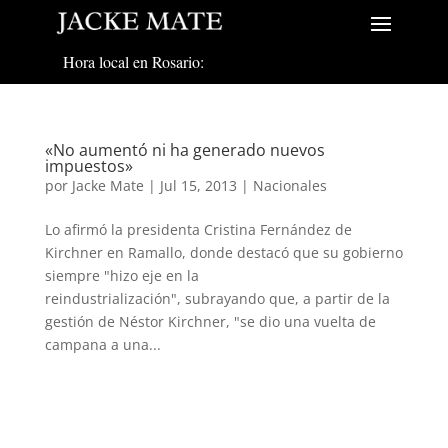
Hora local en Rosario:
«No aumentó ni ha generado nuevos
impuestos»
por
Jacke Mate
|
Jul 15, 2013
|
Nacionales
Lo afirmó la presidenta Cristina Fernández de
Kirchner en Ramallo, donde destacó que su gobierno
siempre "hizo eje en la
reindustrialización", subrayando que, a partir de la
gestión de Néstor Kirchner, "se dio una vuelta de
campana a una...