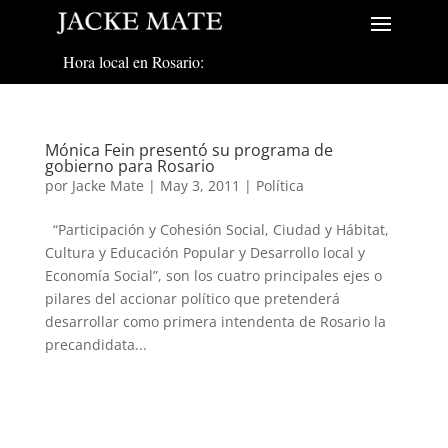
Hora local en Rosario:
Mónica Fein presentó su programa de
gobierno para Rosario
por
Jacke Mate
|
May 3, 2011
|
Política
“Participación y Cohesión Social, Ciudad y Hábitat,
Cultura y Educación Popular y Desarrollo local y
Economía Social”, son los cuatro principales ejes o
pilares del accionar político que pretenderá
desarrollar como primera intendenta de Rosario la
precandidata...