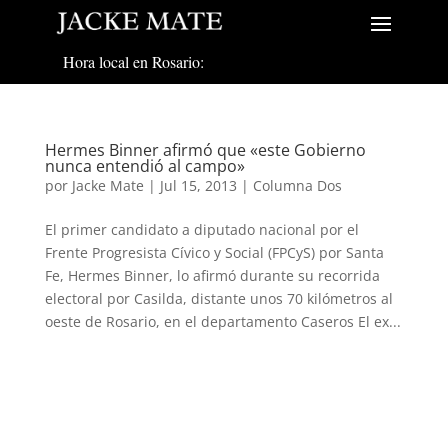
Hora local en Rosario:
Hermes Binner afirmó que «este Gobierno
nunca entendió al campo»
por
Jacke Mate
|
Jul 15, 2013
|
Columna Dos
El primer candidato a diputado nacional por el
Frente Progresista Cívico y Social (FPCyS) por Santa
Fe, Hermes Binner, lo afirmó durante su recorrida
electoral por Casilda, distante unos 70 kilómetros al
oeste de Rosario, en el departamento Caseros El ex...