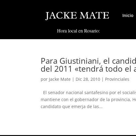
Inicio
Hora local en Rosario:
Para Giustiniani, el cand
del 2011 «tendrá todo el
por
Jacke Mate
|
Dic 28, 2010
|
Provinciales
El senador nacional santafesino por el socialis
mantiene con el gobernador de la provincia, H
candidato que emerja de las...