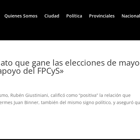
Quienes Somos
Ciudad
Política
Provinciales
Naciona
idato que gane las elecciones de mayo
 apoyo del FPCyS»
mo, Rubén Giustiniani, calificó como “positiva” la relación que
ermes Juan Binner, también del mismo signo político, y aseguró qu