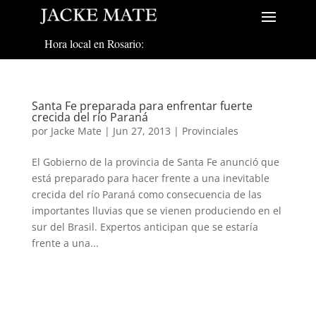
Hora local en Rosario:
Santa Fe preparada para enfrentar fuerte
crecida del río Paraná
por
Jacke Mate
|
Jun 27, 2013
|
Provinciales
El Gobierno de la provincia de Santa Fe anunció que
está preparado para hacer frente a una inevitable
crecida del río Paraná como consecuencia de las
importantes lluvias que se vienen produciendo en el
sur del Brasil. Expertos anticipan que se estaría
frente a una...