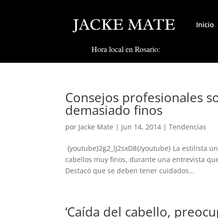
Inicio
Hora local en Rosario:
Consejos profesionales so
demasiado finos
por
Jacke Mate
|
Jun 14, 2014
|
Tendencias
{youtube}2g2_lJ2sxD8{/youtube} La estilista u
cabellos muy finos, durante una entrevista que
Destacó que se deben tener cuidados...
‘Caída del cabello, preoc