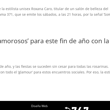
estilista unisex Roxana Caro, titular de un salón de belleza del
ama 371, que se emite los sábados, a las 21 horas, por la señal ‘S
amorosos’ para este fin de año con la
 año, y las fiestas se suceden sin cesar para todas las rosarinas.
n todo el ‘glamour’ para estos encuentros sociales. Por eso, la esti
Diseño Web