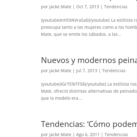
por
Jacke Mate
|
Oct 7, 2013
|
Tendencias
{youtube}nHS9AVraSa0{/youtube} La estilista ro
preocupa tanto a las mujeres como a los homb
Mate, que se emite los sábados, a las...
Nuevos y modernos peina
por
Jacke Mate
|
Jul 7, 2013
|
Tendencias
{youtube}IGrTElkTFS8{/youtube} La estilista ro
Mate, ofreció distintas alternativas de peina
que la modelo era...
Tendencias: ‘Cómo podemo
por
Jacke Mate
|
Ago 6, 2011
|
Tendencias