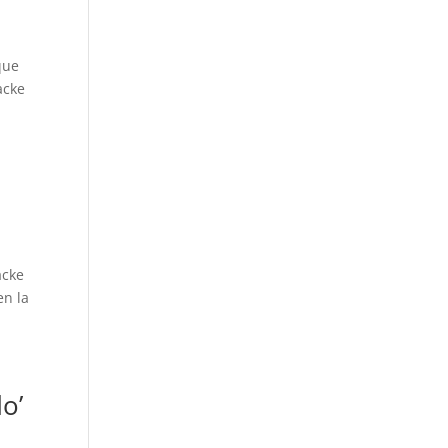
que
acke
acke
en la
o’