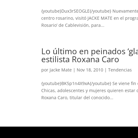
{youtube}Dux3rSEOGLE{/youtube} Nuevamente la 
centro rosarino, visitó JACKE MATE en el progr
Rosario’ de Cablevisión, para...
Lo último en peinados ‘gl
estilista Roxana Caro
por
Jacke Mate
|
Nov 18, 2010
|
Tendencias
{youtube}BK5p1n4X9xA{/youtube} Se viene fin de
Chicas, adolescentes y mujeres quieren estar co
Roxana Caro, titular del conocido...