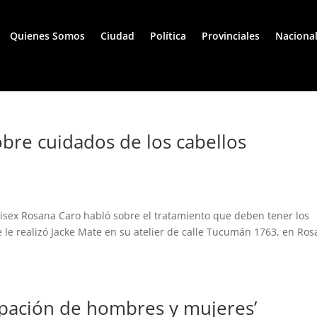
Quienes Somos
Ciudad
Política
Provinciales
Naciona
bre cuidados de los cabellos
nisex Rosana Caro habló sobre el tratamiento que deben tener los
 le realizó Jacke Mate en su atelier de calle Tucumán 1763, en Ros
upación de hombres y mujeres’