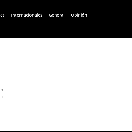
les
Internacionales
General
Opinión
ta
pio