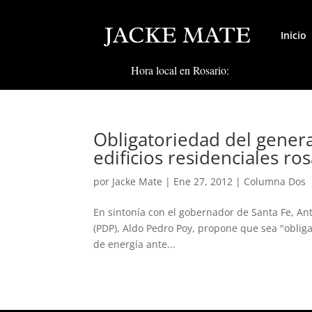
Inicio
Hora local en Rosario:
Obligatoriedad del gener
edificios residenciales ro
por
Jacke Mate
|
Ene 27, 2012
|
Columna Dos
En sintonía con el gobernador de Santa Fe, Ant
(PDP), Aldo Pedro Poy, propone que sea "obliga
de energía ante...