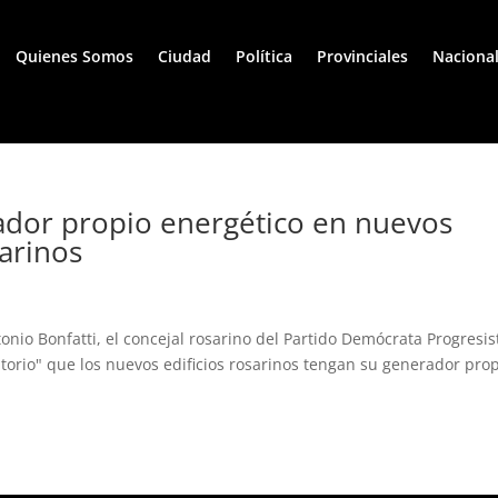
Quienes Somos
Ciudad
Política
Provinciales
Naciona
ador propio energético en nuevos
sarinos
onio Bonfatti, el concejal rosarino del Partido Demócrata Progresis
torio" que los nuevos edificios rosarinos tengan su generador pro