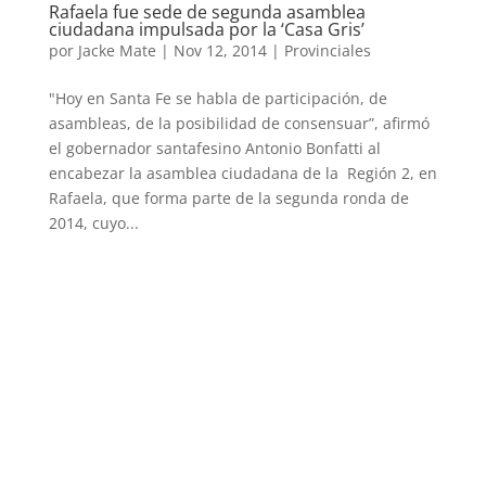
Rafaela fue sede de segunda asamblea
ciudadana impulsada por la ‘Casa Gris’
por
Jacke Mate
|
Nov 12, 2014
|
Provinciales
"Hoy en Santa Fe se habla de participación, de
asambleas, de la posibilidad de consensuar”, afirmó
el gobernador santafesino Antonio Bonfatti al
encabezar la asamblea ciudadana de la Región 2, en
Rafaela, que forma parte de la segunda ronda de
2014, cuyo...