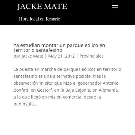
Hora local en Rosario:
Ya estudian montar un parque eólico en
territorio santafesino
por
Jacke Mate
|
May 21, 2012
|
Provinciales
La puesta en marcha de parques eólicos en territorio
santafesino es una alternativa posible, tras la
observación ‘in situ’ que hizo el gobernador Antonio
Bonfatti en Gestorf, en la Baja Sajonia, en Alemania,
a la que llegó en misión comercial desde la
península...