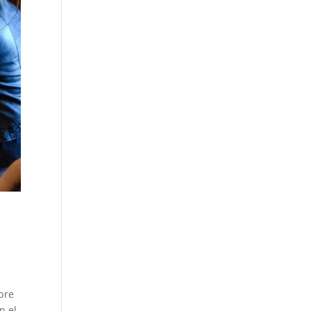
bre
n el