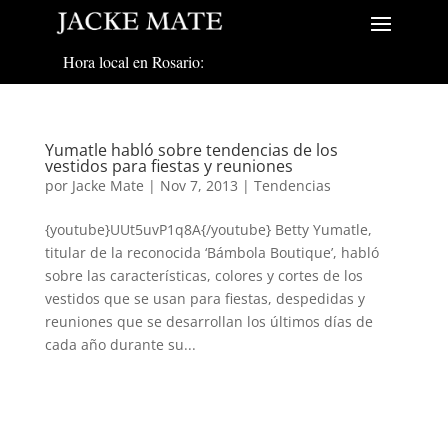
Hora local en Rosario:
Yumatle habló sobre tendencias de los
vestidos para fiestas y reuniones
por
Jacke Mate
|
Nov 7, 2013
|
Tendencias
{youtube}UUt5uvP1q8A{/youtube} Betty Yumatle,
titular de la reconocida ‘Bámbola Boutique’, habló
sobre las características, colores y cortes de los
vestidos que se usan para fiestas, despedidas y
reuniones que se desarrollan los últimos días de
cada año durante su...