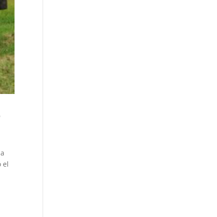
o
la
 el