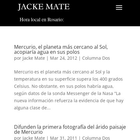
Hora local en Rosario:
Mercurio, el planeta más cercano al Sol,
acopiaría agua en sus polos
por
Jacke Mate
|
Mar 24, 2012
|
Columna Dos
Mercurio es el planeta más cercano al Sol y la
temperatura en su superficie supera los 400 grados
Celsius. No obstante, en sus polos habría agua,
según datos de la sonda Messenger de la Nasa “La
nueva información refuerza la evidencia de que hay
alguna clase de...
Difunden la primera fotografía del árido paisaje
de Mercurio
por
Jacke Mate
|
Mar 31, 2011
|
Columna Dos