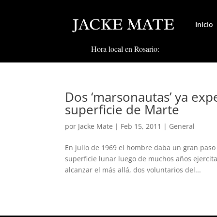
Inicio
Hora local en Rosario:
Dos ‘marsonautas’ ya exp
superficie de Marte
por
Jacke Mate
|
Feb 15, 2011
|
General
En julio de 1969 el hombre daba un gran paso e
superficie lunar luego de muchos años ejerci
alcanzar el más allá, dos voluntarios del...