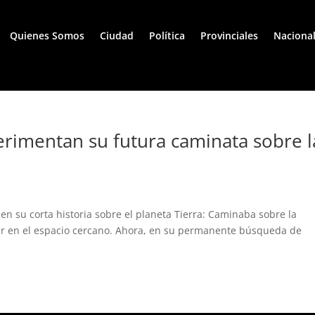
Quienes Somos
Ciudad
Política
Provinciales
Naciona
erimentan su futura caminata sobre l
n su corta historia sobre el planeta Tierra: Caminaba sobre la
tar en el espacio cercano. Ahora, en su permanente búsqueda de