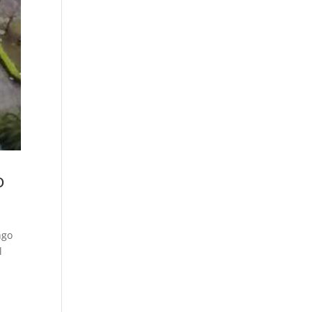
o
ngo
l