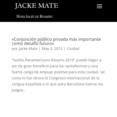
Hora local en Rosario:
«Conjunción público privada más importante
como desafío futuro»
por
Jacke Mate
|
May 5, 2012
|
Ciudad
“Sueño Panamericano Rosario 2019” puede llegar a
ser de gran beneficio para los santafesinos y una
fuerte carga de empuje positivo para esta ciudad, tal
como lo fue otrora el Congreso Internacional de la
Lengua Española o lo que para Barcelona fueron los
Juegos...