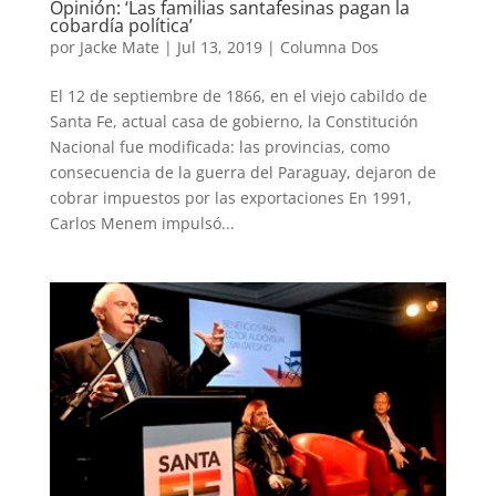
Opinión: ‘Las familias santafesinas pagan la
cobardía política’
por
Jacke Mate
|
Jul 13, 2019
|
Columna Dos
El 12 de septiembre de 1866, en el viejo cabildo de
Santa Fe, actual casa de gobierno, la Constitución
Nacional fue modificada: las provincias, como
consecuencia de la guerra del Paraguay, dejaron de
cobrar impuestos por las exportaciones En 1991,
Carlos Menem impulsó...