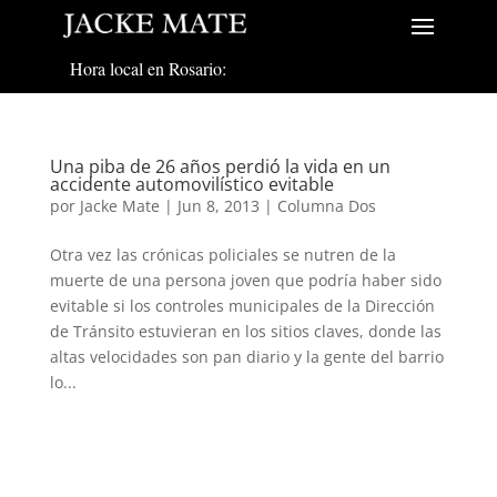
Hora local en Rosario:
Una piba de 26 años perdió la vida en un
accidente automovilístico evitable
por
Jacke Mate
|
Jun 8, 2013
|
Columna Dos
Otra vez las crónicas policiales se nutren de la
muerte de una persona joven que podría haber sido
evitable si los controles municipales de la Dirección
de Tránsito estuvieran en los sitios claves, donde las
altas velocidades son pan diario y la gente del barrio
lo...