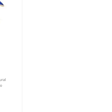
ural
no