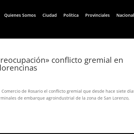
Quienes Somos
Ciudad
Política
Provinciales
Naciona
reocupación» conflicto gremial en
lorencinas
Comercio de Rosario el conflicto gremial que desde hace siete día
erminales de embarque agroindustrial de la zona de San Lorenzo,