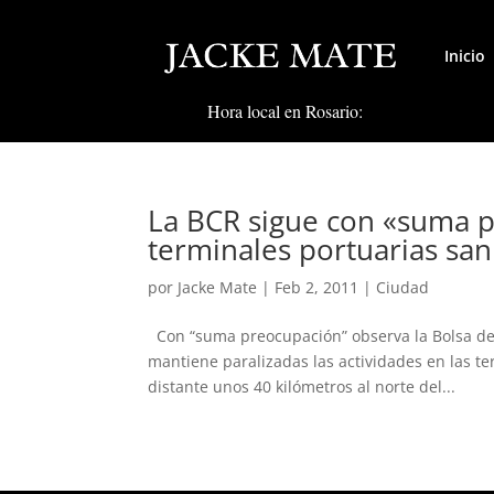
Inicio
Hora local en Rosario:
La BCR sigue con «suma p
terminales portuarias san
por
Jacke Mate
|
Feb 2, 2011
|
Ciudad
Con “suma preocupación” observa la Bolsa de 
mantiene paralizadas las actividades en las t
distante unos 40 kilómetros al norte del...