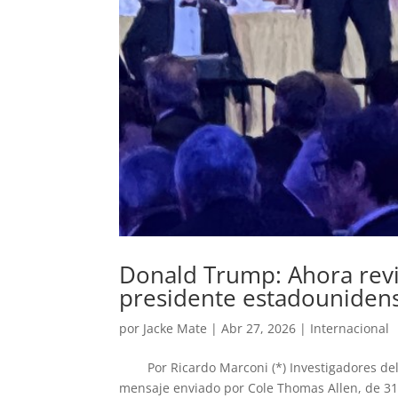
Donald Trump: Ahora revi
presidente estadouniden
por
Jacke Mate
|
Abr 27, 2026
|
Internacional
Por Ricardo Marconi (*) Investigadores del 
mensaje enviado por Cole Thomas Allen, de 31 