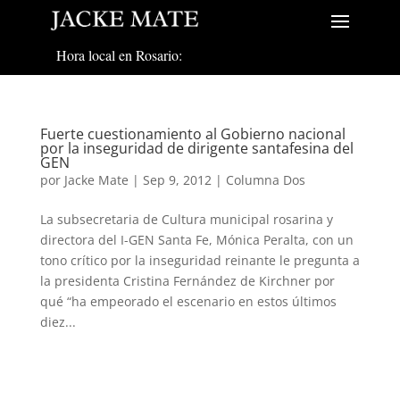
Hora local en Rosario:
Fuerte cuestionamiento al Gobierno nacional
por la inseguridad de dirigente santafesina del
GEN
por
Jacke Mate
|
Sep 9, 2012
|
Columna Dos
La subsecretaria de Cultura municipal rosarina y
directora del I-GEN Santa Fe, Mónica Peralta, con un
tono crítico por la inseguridad reinante le pregunta a
la presidenta Cristina Fernández de Kirchner por
qué “ha empeorado el escenario en estos últimos
diez...