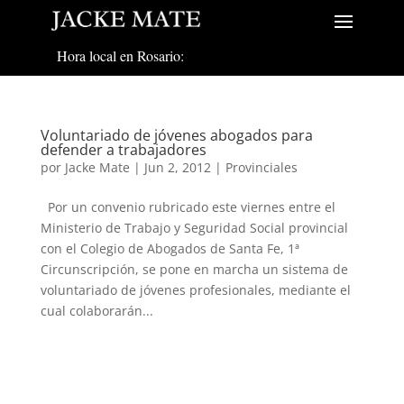
Hora local en Rosario:
Voluntariado de jóvenes abogados para
defender a trabajadores
por
Jacke Mate
|
Jun 2, 2012
|
Provinciales
Por un convenio rubricado este viernes entre el
Ministerio de Trabajo y Seguridad Social provincial
con el Colegio de Abogados de Santa Fe, 1ª
Circunscripción, se pone en marcha un sistema de
voluntariado de jóvenes profesionales, mediante el
cual colaborarán...