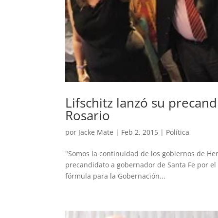
Lifschitz lanzó su precan
Rosario
por
Jacke Mate
|
Feb 2, 2015
|
Política
"Somos la continuidad de los gobiernos de Herm
precandidato a gobernador de Santa Fe por el Fr
fórmula para la Gobernación...