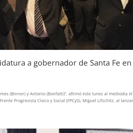
didatura a gobernador de Santa Fe en
es (Binner) y Antonio (Bonfatti)”, afirmó este lunes al mediodía el
ente Progresista Cívico y Social (FPCyS), Miguel Lifschitz, al lanzar