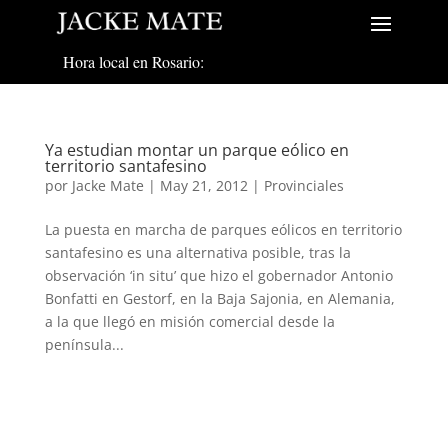
Hora local en Rosario:
Ya estudian montar un parque eólico en
territorio santafesino
por
Jacke Mate
|
May 21, 2012
|
Provinciales
La puesta en marcha de parques eólicos en territorio
santafesino es una alternativa posible, tras la
observación ‘in situ’ que hizo el gobernador Antonio
Bonfatti en Gestorf, en la Baja Sajonia, en Alemania,
a la que llegó en misión comercial desde la
península...