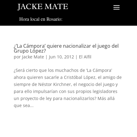
Hora local en Rosario:
¿’La Cámpora’ quiere nacionalizar el juego del
Grupo López?
por
Jacke Mate
|
Jun 10, 2012
|
El Alfil
¿Será cierto que los muchachos de ‘La Cámpora’
ahora quieren sacarle a Cristóbal López, el amigo de
siempre de Néstor Kirchner, el negocio del juego y
para ello impulsarían con sus propios legisladores
un proyecto de ley para nacionalizarlos? Más allá
que sea...