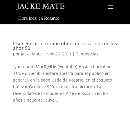
Hora local en Rosario:
Osde Rosario expone obras de rosarinos de los
años 50
por
Jacke Mate
|
Nov 25, 2011
|
Tendencias
{youtube}niMbrR_HLks{/youtube} Hasta el próximo
11 de diciembre estará abierta para el público en
general, en la sede Osde de Rosario, en el coqueto
bulevar Oroño al 900, la muestra pictórica ‘La
Diversidad de lo moderno: Arte de Rosario en los
años cincuenta’, cuyo...