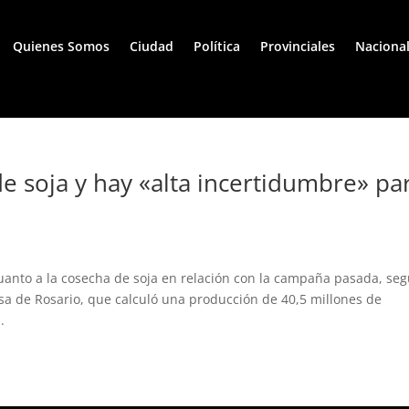
Quienes Somos
Ciudad
Política
Provinciales
Naciona
 soja y hay «alta incertidumbre» pa
uanto a la cosecha de soja en relación con la campaña pasada, se
olsa de Rosario, que calculó una producción de 40,5 millones de
.