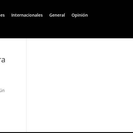
les
Internacionales
General
Opinión
ra
gún