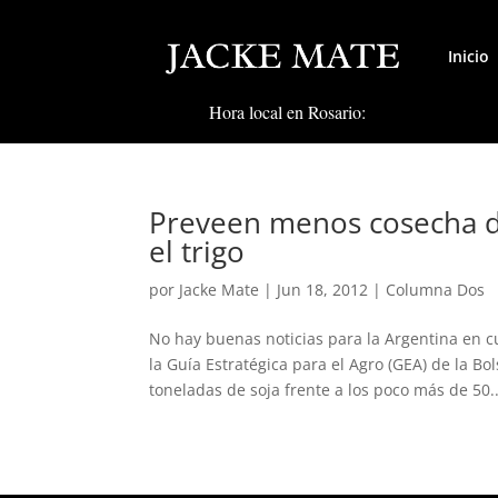
Inicio
Hora local en Rosario:
Preveen menos cosecha de
el trigo
por
Jacke Mate
|
Jun 18, 2012
|
Columna Dos
No hay buenas noticias para la Argentina en c
la Guía Estratégica para el Agro (GEA) de la B
toneladas de soja frente a los poco más de 50..