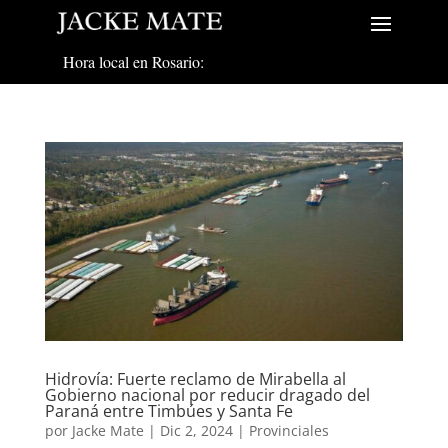
Hora local en Rosario:
Hidrovía: Fuerte reclamo de Mirabella al
Gobierno nacional por reducir dragado del
Paraná entre Timbúes y Santa Fe
por
Jacke Mate
|
Dic 2, 2024
|
Provinciales