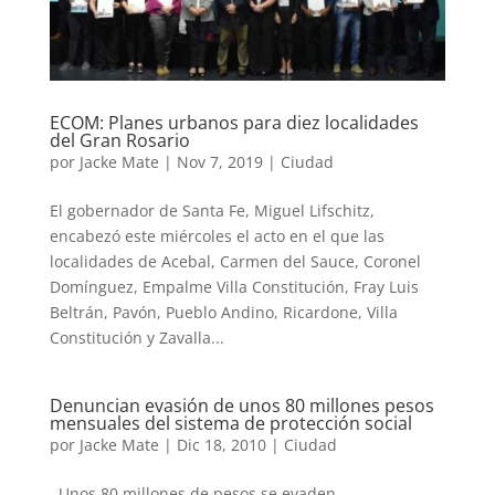
ECOM: Planes urbanos para diez localidades
del Gran Rosario
por
Jacke Mate
|
Nov 7, 2019
|
Ciudad
El gobernador de Santa Fe, Miguel Lifschitz,
encabezó este miércoles el acto en el que las
localidades de Acebal, Carmen del Sauce, Coronel
Domínguez, Empalme Villa Constitución, Fray Luis
Beltrán, Pavón, Pueblo Andino, Ricardone, Villa
Constitución y Zavalla...
Denuncian evasión de unos 80 millones pesos
mensuales del sistema de protección social
por
Jacke Mate
|
Dic 18, 2010
|
Ciudad
Unos 80 millones de pesos se evaden