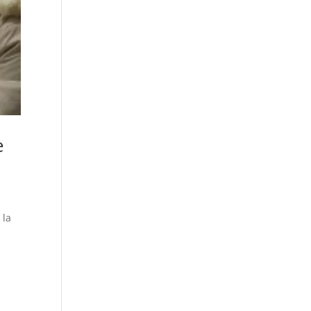
e
 la