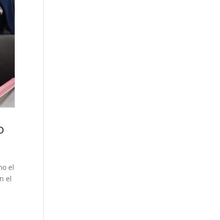
o
mo el
n el