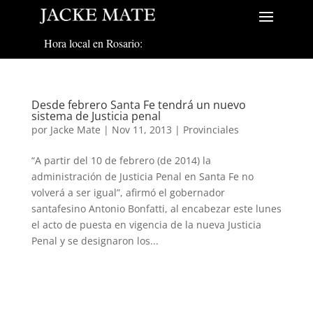
Hora local en Rosario:
Desde febrero Santa Fe tendrá un nuevo
sistema de Justicia penal
por
Jacke Mate
|
Nov 11, 2013
|
Provinciales
“A partir del 10 de febrero (de 2014) la
administración de Justicia Penal en Santa Fe no
volverá a ser igual”, afirmó el gobernador
santafesino Antonio Bonfatti, al encabezar este lunes
el acto de puesta en vigencia de la nueva Justicia
Penal y se designaron los...