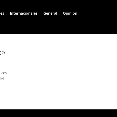
les
Internacionales
General
Opinión
o»
dores
del