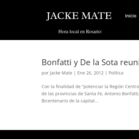
Inicio
Hora local en Rosario:
Bonfatti y De la Sota reu
por
Jacke Mate
|
Ene 26, 2012
|
Política
Con la finalidad de “potenciar la Región Centr
de las provincias de Santa Fe, Antonio Bonfatti
Bicentenario de la capital...