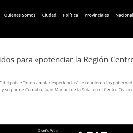
Quienes Somos
Ciudad
Política
Provinciales
Naciona
nidos para «potenciar la Región Centr
o” del país e “intercambiar experiencias” se reunieron los goberna
, y su par de Córdoba, Juan Manuel de la Sota, en el Centro Cívico 
Diseño Web